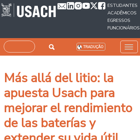
Passar para o conteúdo principal
ESTUDANTES
ACADÊMICOS
EGRESSOS
FUNCIONÁRIOS
Pesquisar
TRADUÇÃO
Más allá del litio: la
apuesta Usach para
mejorar el rendimiento
de las baterías y
extender su vida útil