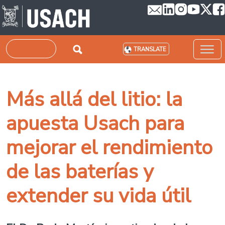
Skip to main content
Search
TRANSLATE
Más allá del litio: la
apuesta Usach para
mejorar el rendimiento
de las baterías y
extender su vida útil