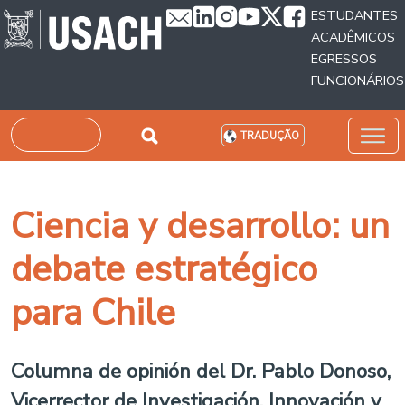
Passar para o conteúdo principal
ESTUDANTES
ACADÊMICOS
EGRESSOS
FUNCIONÁRIOS
Pesquisar
TRADUÇÃO
Ciencia y desarrollo: un
debate estratégico
para Chile
Columna de opinión del Dr. Pablo Donoso,
Vicerrector de Investigación, Innovación y