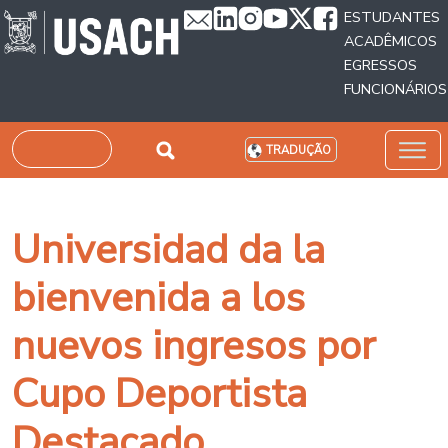
Passar para o conteúdo principal
ESTUDANTES
ACADÊMICOS
EGRESSOS
FUNCIONÁRIOS
Pesquisar
TRADUÇÃO
Universidad da la
bienvenida a los
nuevos ingresos por
Cupo Deportista
Destacado