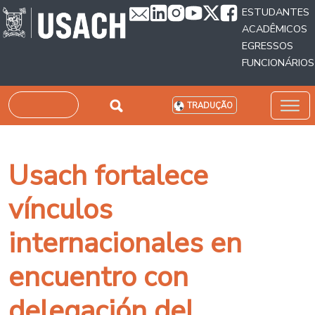
Passar para o conteúdo principal
ESTUDANTES
ACADÊMICOS
EGRESSOS
FUNCIONÁRIOS
Pesquisar
TRADUÇÃO
Usach fortalece
vínculos
internacionales en
encuentro con
delegación del