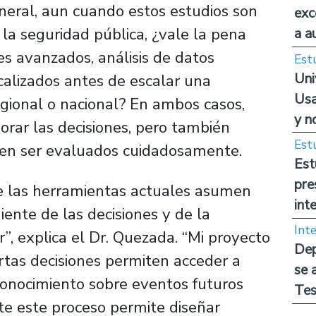
ineral, aun cuando estos estudios son
exc
 la seguridad pública, ¿vale la pena
a a
les avanzados, análisis de datos
Est
Uni
calizados antes de escalar una
Usa
egional o nacional? En ambos casos,
y n
orar las decisiones, pero también
Est
ben ser evaluados cuidadosamente.
Est
pre
e las herramientas actuales asumen
int
ente de las decisiones y de la
Int
, explica el Dr. Quezada. “Mi proyecto
Dep
ertas decisiones permiten acceder a
se 
conocimiento sobre eventos futuros
Tes
te este proceso permite diseñar