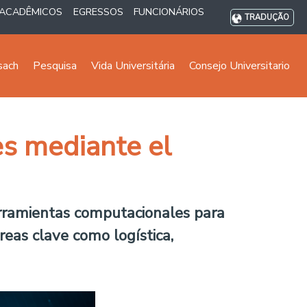
ACADÊMICOS
EGRESSOS
FUNCIONÁRIOS
TRADUÇÃO
sach
Pesquisa
Vida Universitária
Consejo Universitario
es mediante el
erramientas computacionales para
reas clave como logística,