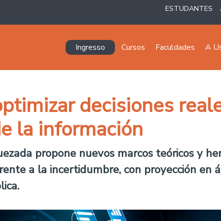
ESTUDANTES
Navegación principal
Ingresso
Cursos
Faculdades
A U
ptimizar decisiones real
de la información
 Quezada propone nuevos marcos teóricos y h
rente a la incertidumbre, con proyección en á
ica.