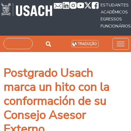
Passar para o conteúdo principal
ESTUDANTES
ACADÊMICOS
EGRESSOS
FUNCIONÁRIOS
Pesquisar
TRADUÇÃO
Postgrado Usach
marca un hito con la
conformación de su
Consejo Asesor
Externo