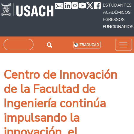
Passar para o conteúdo principal
ESTUDANTES
ACADÊMICOS
EGRESSOS
FUNCIONÁRIOS
Pesquisar
TRADUÇÃO
Centro de Innovación
de la Facultad de
Ingeniería continúa
impulsando la
innovación, el