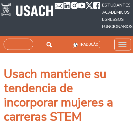
Passar para o conteúdo principal
ESTUDANTES
ACADÊMICOS
EGRESSOS
FUNCIONÁRIOS
Pesquisar
TRADUÇÃO
Usach mantiene su
tendencia de
incorporar mujeres a
carreras STEM