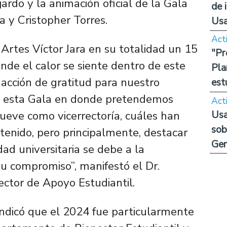
ardo y la animación oficial de la Gala
de 
 y Cristopher Torres.
Us
Act
 Artes Víctor Jara en su totalidad un 15
"Pr
nde el calor se siente dentro de este
Pla
 acción de gratitud para nuestro
est
a esta Gala en donde pretendemos
Act
Usa
mueve como vicerrectoría, cuáles han
sob
tenido, pero principalmente, destacar
Ge
ad universitaria se debe a la
su compromiso”, manifestó el Dr.
ector de Apoyo Estudiantil.
indicó que el 2024 fue particularmente