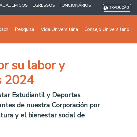
ACADÊMICOS
EGRESSOS
FUNCIONÁRIOS
TRADUÇÃO
sach
Pesquisa
Vida Universitária
Consejo Universitario
r su labor y
s 2024
ar Estudiantil y Deportes
iantes de nuestra Corporación por
tura y el bienestar social de