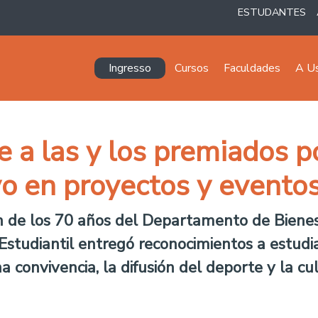
ESTUDANTES
Navegación principal
Ingresso
Cursos
Faculdades
A U
a las y los premiados po
ivo en proyectos y evento
 de los 70 años del Departamento de Bienest
 Estudiantil entregó reconocimientos a estud
a convivencia, la difusión del deporte y la cul