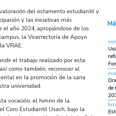
valoración del estamento estudiantil y
ipación y las iniciativas más
Má
 el año 2024, apropiándose de los
campus, la Vicerrectoría de Apoyo
Inst
ala VRAE.
Usa
ref
undir el trabajo realizado por esta
Fon
 así como también, reconocer al
Aca
ental en la promoción de la sana
Dra
stra universidad.
de 
20
a vocación, el himno de la
Est
el Coro Estudiantil Usach, bajo la
Est