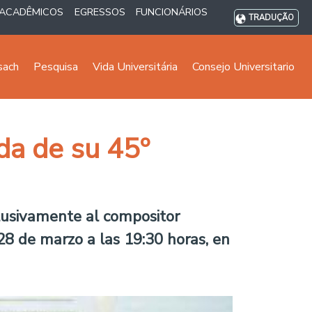
ACADÊMICOS
EGRESSOS
FUNCIONÁRIOS
TRADUÇÃO
sach
Pesquisa
Vida Universitária
Consejo Universitario
a de su 45º
lusivamente al compositor
 28 de marzo a las 19:30 horas, en