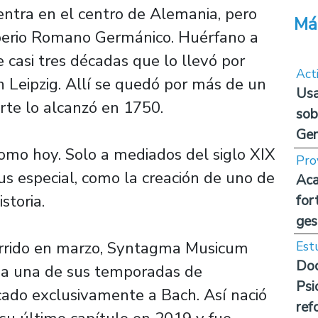
ntra en el centro de Alemania, pero
Má
perio Romano Germánico. Huérfano a
de casi tres décadas que lo llevó por
Act
en Leipzig. Allí se quedó por más de un
Usa
rte lo alcanzó en 1750.
sob
Ge
como hoy. Solo a mediados del siglo XIX
Pro
us especial, como la creación de uno de
Aca
storia.
for
ges
urrido en marzo, Syntagma Musicum
Est
Doc
ada una de sus temporadas de
Psi
cado exclusivamente a Bach. Así nació
ref