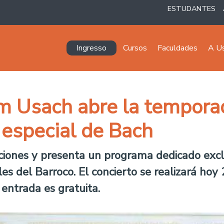
ESTUDANTES
Navegación principal
Ingresso
Cursos
Faculdades
A U
 Usach abre la temporad
 especial de Bach
iciones y presenta un programa dedicado exc
les del Barroco. El concierto se realizará hoy
entrada es gratuita.