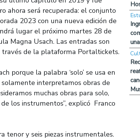
 su último capítulo en 2019 y fue
Hos
ro ahora será recuperada: el conjunto
Est
porada 2023 con una nueva edición de
Ing
endrá lugar el próximo martes 28 de
com
Aula Magna Usach. Las entradas son
una
través de la plataforma Portaltickets.
Cul
Rec
rea
ch porque la palabra ‘solo’ se usa en
can
e solamente interpretamos obras de
Mus
nsideramos muchas obras para solo,
 de los instrumentos”, explicó Franco
ara tenor y seis piezas instrumentales.