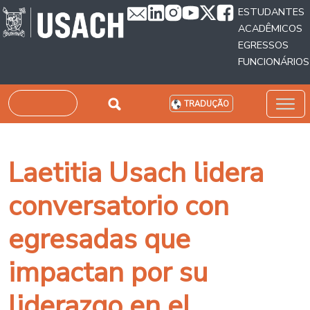
Passar para o conteúdo principal
ESTUDANTES
ACADÊMICOS
EGRESSOS
FUNCIONÁRIOS
Pesquisar
TRADUÇÃO
Laetitia Usach lidera
conversatorio con
egresadas que
impactan por su
liderazgo en el