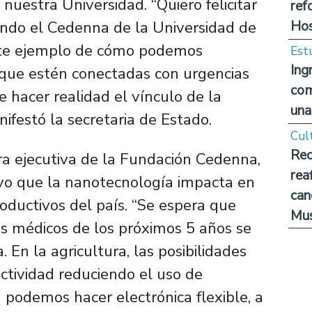
uestra Universidad. “Quiero felicitar
ref
Hos
lando el Cedenna de la Universidad de
ente ejemplo de cómo podemos
Est
Ing
, que estén conectadas con urgencias
com
 hacer realidad el vínculo de la
una
nifestó la secretaria de Estado.
Cul
Rec
ra ejecutiva de la Fundación Cedenna,
rea
tuvo que la nanotecnología impacta en
can
roductivos del país. “Se espera que
Mus
s médicos de los próximos 5 años se
 En la agricultura, las posibilidades
tividad reduciendo el uso de
n podemos hacer electrónica flexible, a