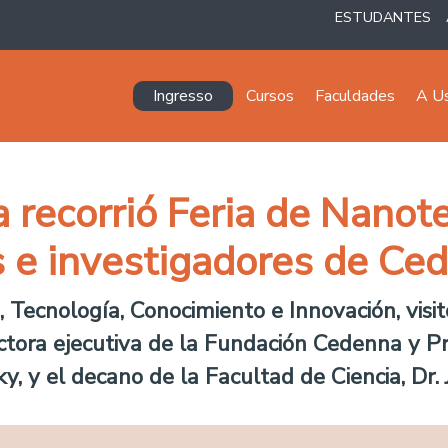
ESTUDANTES
Navegación principal
Ingresso
Cursos
Faculdades
A U
a recorrió Feria de Nanot
s e investigadores de Ce
a, Tecnología, Conocimiento e Innovación, visit
tora ejecutiva de la Fundación Cedenna y Pr
ky, y el decano de la Facultad de Ciencia, Dr.