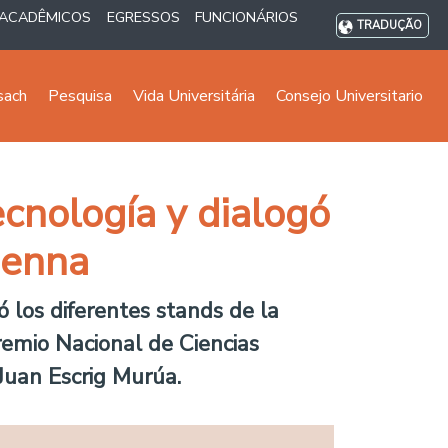
ACADÊMICOS
EGRESSOS
FUNCIONÁRIOS
TRADUÇÃO
sach
Pesquisa
Vida Universitária
Consejo Universitario
ecnología y dialogó
denna
ó los diferentes stands de la
emio Nacional de Ciencias
 Juan Escrig Murúa.