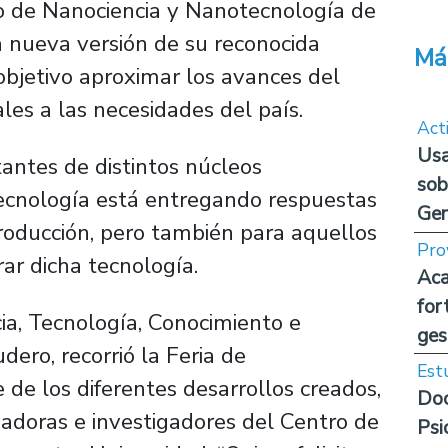
ro de Nanociencia y Nanotecnología de
 nueva versión de su reconocida
Má
 objetivo aproximar los avances del
les a las necesidades del país.
Act
Usa
tantes de distintos núcleos
sob
tecnología está entregando respuestas
Ge
roducción, pero también para aquellos
Pro
ar dicha tecnología.
Aca
for
cia, Tecnología, Conocimiento e
ges
dero, recorrió la Feria de
Est
e los diferentes desarrollos creados,
Doc
gadoras e investigadores del Centro de
Psi