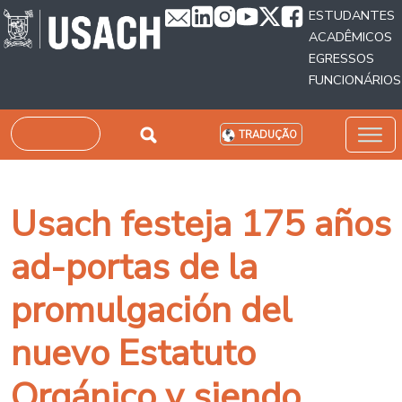
Passar para o conteúdo principal
ESTUDANTES
ACADÊMICOS
EGRESSOS
FUNCIONÁRIOS
Pesquisar
TRADUÇÃO
Usach festeja 175 años
ad-portas de la
promulgación del
nuevo Estatuto
Orgánico y siendo