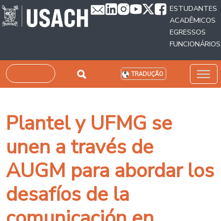
Passar para o conteúdo principal
ESTUDANTES
ACADÊMICOS
EGRESSOS
FUNCIONÁRIOS
Pesquisar
TRADUÇÃO
Plantel y UFMG se
unen a través de
AUGM para abordar los
desafíos de la
comunicación en