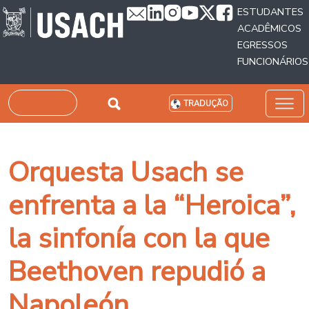
Passar para o conteúdo principal
ESTUDANTES
ACADÊMICOS
EGRESSOS
FUNCIONÁRIOS
Pesquisar
TRADUÇÃO
Orquesta Usach se
enfrenta a la “Heroica”,
la sinfonía con la que
Beethoven repudió a
Napoleón