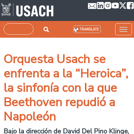
Skip to main content
Search
TRANSLATE
Orquesta Usach se
enfrenta a la “Heroica”,
la sinfonía con la que
Beethoven repudió a
Napoleón
Bajo la dirección de David Del Pino Klinge,