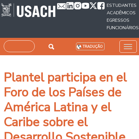
Passar para o conteúdo principal
ESTUDANTES
ACADÊMICOS
EGRESSOS
FUNCIONÁRIOS
Pesquisar
TRADUÇÃO
Plantel participa en el
Foro de los Países de
América Latina y el
Caribe sobre el
Desarrollo Sostenible