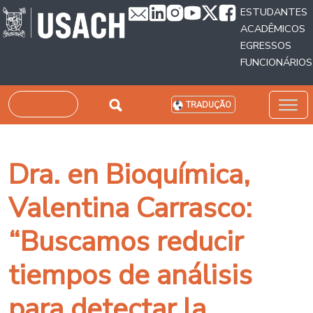
Passar para o conteúdo principal
ESTUDANTES
ACADÊMICOS
EGRESSOS
FUNCIONÁRIOS
Pesquisar
TRADUÇÃO
Dra. en Bioquímica,
Valentina Carrasco:
“Buscamos reducir
tiempos de análisis
para detectar la