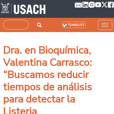
Skip to main content
Search
TRANSLATE
Dra. en Bioquímica,
Valentina Carrasco:
“Buscamos reducir
tiempos de análisis
para detectar la
Listeria