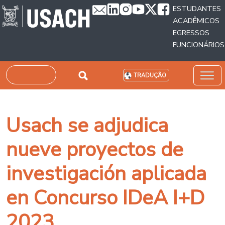
Passar para o conteúdo principal
ESTUDANTES
ACADÊMICOS
EGRESSOS
FUNCIONÁRIOS
Pesquisar
TRADUÇÃO
Usach se adjudica
nueve proyectos de
investigación aplicada
en Concurso IDeA I+D
2023