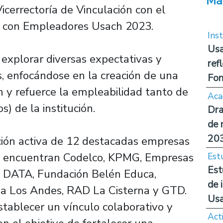
Má
icerrectoría de Vinculación con el
ro con Empleadores Usach 2023.
Inst
Usa
 explorar diversas expectativas y
ref
es, enfocándose en la creación de una
Fon
 y refuerce la empleabilidad tanto de
Aca
) de la institución.
Dra
de 
20
ación activa de 12 destacadas empresas
 se encuentran Codelco, KPMG, Empresas
Est
Est
T DATA, Fundación Belén Educa,
de 
aja Los Andes, RAD La Cisterna y GTD.
Us
stablecer un vínculo colaborativo y
Act