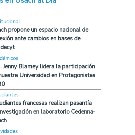
s en Usach al Día
itucional
ch propone un espacio nacional de
lexión ante cambios en bases de
decyt
démicos
. Jenny Blamey lidera la participación
nuestra Universidad en Protagonistas
30
udiantes
udiantes francesas realizan pasantía
investigación en laboratorio Cedenna-
ach
ividades