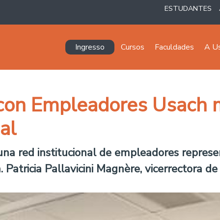
ESTUDANTES
Navegación principal
Ingresso
Cursos
Faculdades
A U
con Empleadores Usach ma
al
 una red institucional de empleadores represe
a. Patricia Pallavicini Magnère, vicerrectora d