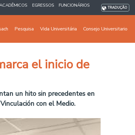
ACADÊMICOS
EGRESSOS
FUNCIONÁRIOS
TRADUÇÃO
sach
Pesquisa
Vida Universitária
Consejo Universitario
rca el inicio de
ntan un hito sin precedentes en
e Vinculación con el Medio.