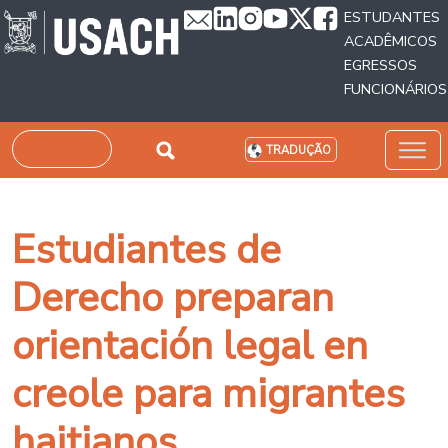
Passar para o conteúdo principal
ESTUDANTES
ACADÊMICOS
EGRESSOS
FUNCIONÁRIOS
Pesquisar
TRADUÇÃO
Estudiantes de
Derecho preparan
orientación legal en
creole para migrantes
haitianos