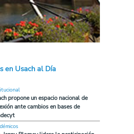
s en Usach al Día
itucional
ch propone un espacio nacional de
lexión ante cambios en bases de
decyt
démicos