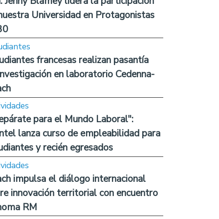
. Jenny Blamey lidera la participación
nuestra Universidad en Protagonistas
30
udiantes
udiantes francesas realizan pasantía
investigación en laboratorio Cedenna-
ach
ividades
epárate para el Mundo Laboral":
ntel lanza curso de empleabilidad para
udiantes y recién egresados
ividades
ch impulsa el diálogo internacional
re innovación territorial con encuentro
noma RM