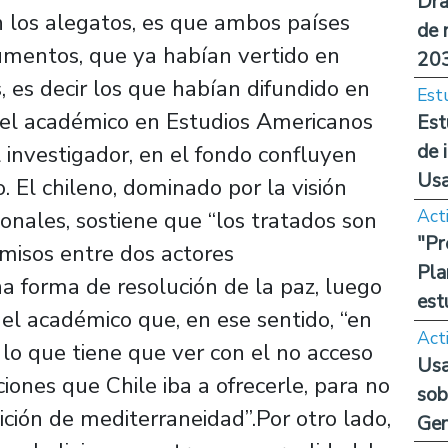
Dra
 los alegatos, es que ambos países
de 
mentos, que ya habían vertido en
20
s, es decir los que habían difundido en
Est
ma el académico en Estudios Americanos
Est
de 
 investigador, en el fondo confluyen
Us
. El chileno, dominado por la visión
Act
cionales, sostiene que “los tratados son
"Pr
misos entre dos actores
Pla
a forma de resolución de la paz, luego
est
 el académico que, en ese sentido, “en
Act
 lo que tiene que ver con el no acceso
Usa
iones que Chile iba a ofrecerle, para no
sob
ción de mediterraneidad”.Por otro lado,
Ge