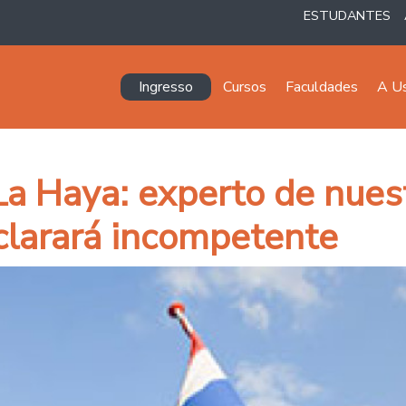
ESTUDANTES
Navegación principal
Ingresso
Cursos
Faculdades
A U
 La Haya: experto de nues
eclarará incompetente