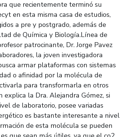
dora que recientemente terminó su
cyt en esta misma casa de estudios,
igidos a pre y postgrado, además de
ltad de Química y Biología.Línea de
rofesor patrocinante, Dr. Jorge Pavez
laboradores, la joven investigadora
busca armar plataformas con sistemas
dad o afinidad por la molécula de
ctivarla para transformarla en otros
 explica la Dra. Alejandra Gómez, si
ivel de laboratorio, posee variadas
ergético es bastante interesante a nivel
sformación de esta molécula se pueden
les que sean más útiles, ya que el co2