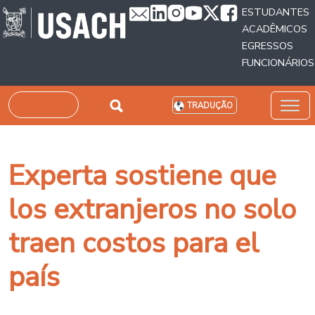
Passar para o conteúdo principal
ESTUDANTES
ACADÊMICOS
EGRESSOS
FUNCIONÁRIOS
Pesquisar
TRADUÇÃO
Experta sostiene que
los extranjeros no solo
traen costos para el
país