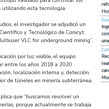
totipo validado para controlar los
ref
 utilizando esta tecnología.
Hos
Est
dios, el investigador se adjudicó un
Ing
ientífico y Tecnológico de Conicyt,
com
Multiuser VLC for underground mining”.
una
Cul
ción por luz visible, el equipo
Rec
rea
ar entre los años 2018 a 2020
can
ión, localización interna y, detección
Mus
ior de túneles en minería subterránea.
explica que “buscamos resolver un
erías, porque actualmente se trabaja