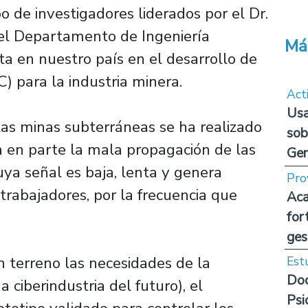
 de investigadores liderados por el Dr.
el Departamento de Ingeniería
Má
ita en nuestro país en el desarrollo de
) para la industria minera.
Act
Usa
las minas subterráneas se ha realizado
sob
 en parte la mala propagación de las
Ge
ya señal es baja, lenta y genera
Pro
 trabajadores, por la frecuencia que
Aca
for
ges
n terreno las necesidades de la
Est
Doc
 ciberindustria del futuro), el
Psi