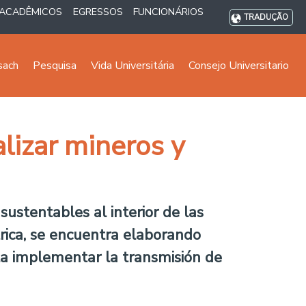
ACADÊMICOS
EGRESSOS
FUNCIONÁRIOS
TRADUÇÃO
sach
Pesquisa
Vida Universitária
Consejo Universitario
lizar mineros y
ustentables al interior de las
rica, se encuentra elaborando
ta implementar la transmisión de