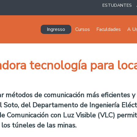
ESTUDANTES
Navegación principal
Ingresso
Cursos
Faculdades
A U
dora tecnología para loca
r métodos de comunicación más eficientes y s
el Soto, del Departamento de Ingeniería Eléct
de Comunicación con Luz Visible (VLC) permi
e los túneles de las minas.