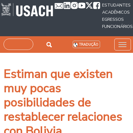
Passar para o conteúdo principal
ESTUDANTES
ACADÊMICOS
EGRESSOS
FUNCIONÁRIOS
Pesquisar
TRADUÇÃO
Estiman que existen
muy pocas
posibilidades de
restablecer relaciones
con Bolivia