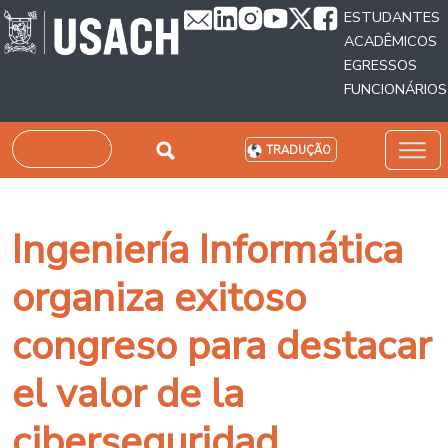
Passar para o conteúdo principal
ESTUDANTES
ACADÊMICOS
EGRESSOS
FUNCIONÁRIOS
Pesquisar
TRADUÇÃO
Ingeniería Informática
organiza exitoso
congreso para destacar
el valor de la
ciberseguridad