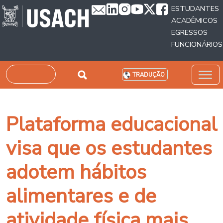
Passar para o conteúdo principal
ESTUDANTES
ACADÊMICOS
EGRESSOS
FUNCIONÁRIOS
Pesquisar
TRADUÇÃO
Plataforma educacional
visa que os estudantes
adotem hábitos
alimentares e de
atividade física mais