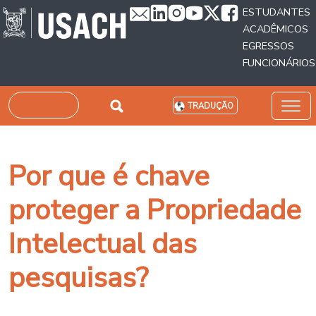
Passar para o conteúdo principal
ESTUDANTES
ACADÊMICOS
EGRESSOS
FUNCIONÁRIOS
Pesquisar
TRADUÇÃO
Por que é chave
proteger a Propriedade
Intelectual das
pesquisas?