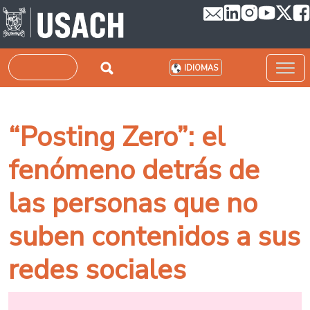
Pasar al contenido principal
Buscar
IDIOMAS
“Posting Zero”: el
fenómeno detrás de
las personas que no
suben contenidos a sus
redes sociales