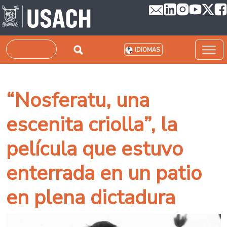
Pasar al contenido principal
Buscar
IDIOMAS
“Nosferatu, una
escenita criolla”, la
película que estuvo
enterrada en un patio
en plena dictadura