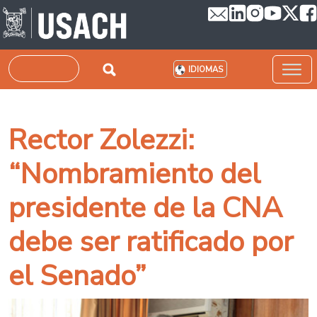
Pasar al contenido principal
Buscar
IDIOMAS
Rector Zolezzi:
“Nombramiento del
presidente de la CNA
debe ser ratificado por
el Senado”