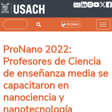
Pasar al contenido principal
Buscar
IDIOMAS
ProNano 2022:
Profesores de Ciencia
de enseñanza media se
capacitaron en
nanociencia y
nanotecnología