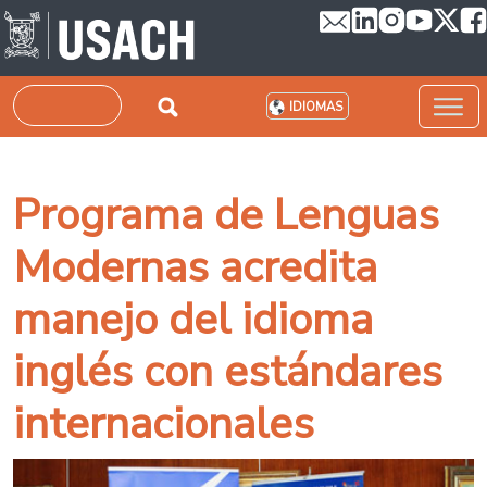
Pasar al contenido principal
Buscar
IDIOMAS
Programa de Lenguas
Modernas acredita
manejo del idioma
inglés con estándares
internacionales