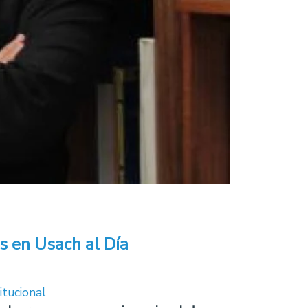
s en Usach al Día
itucional