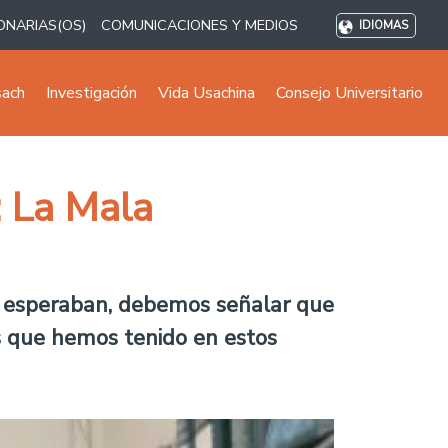
ONARIAS(OS)
COMUNICACIONES Y MEDIOS
IDIOMAS
sach
Investigación
Vida Usachina
Consejo Universitario
: La Mala
 se esperaban, debemos señalar que
os que hemos tenido en estos