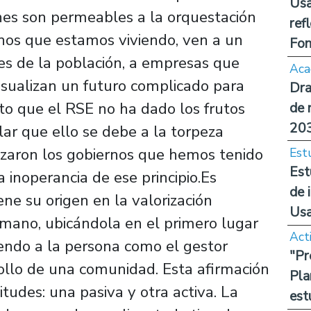
Usa
nes son permeables a la orquestación
ref
chos que estamos viviendo, ven a un
Fon
es de la población, a empresas que
Aca
sualizan un futuro complicado para
Dra
erto que el RSE no ha dado los frutos
de 
20
r que ello se debe a la torpeza
lizaron los gobiernos que hemos tenido
Est
Est
 inoperancia de ese principio.Es
de 
ne su origen en la valorización
Us
umano, ubicándola en el primero lugar
Act
iendo a la persona como el gestor
"Pr
rollo de una comunidad. Esta afirmación
Pla
itudes: una pasiva y otra activa. La
est