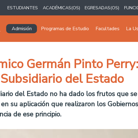
ESTUDIANTES
ACADÉMICAS(OS)
EGRESADAS(OS)
FUNCI
Navegación principal
Admisión
Programas de Estudio
Facultades
La U
mico Germán Pinto Perry
 Subsidiario del Estado
idiario del Estado no ha dado los frutos que
 en su aplicación que realizaron los Gobiern
cia de ese principio.