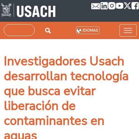
Pasar al contenido principal
Buscar
IDIOMAS
Investigadores Usach
desarrollan tecnología
que busca evitar
liberación de
contaminantes en
aguas