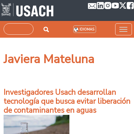
Pasar al contenido principal
Buscar
IDIOMAS
Javiera Mateluna
Investigadores Usach desarrollan
tecnología que busca evitar liberación
de contaminantes en aguas