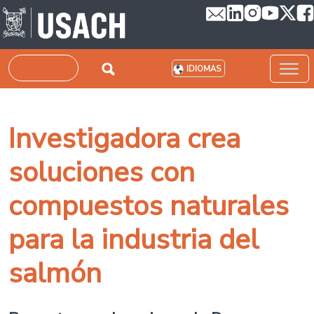
Pasar al contenido principal
Buscar
IDIOMAS
Investigadora crea
soluciones con
compuestos naturales
para la industria del
salmón