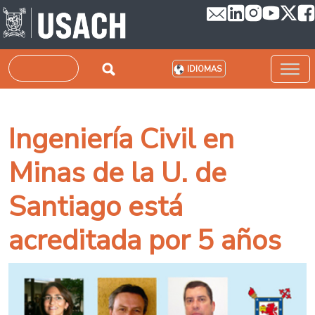
Pasar al contenido principal
Buscar
IDIOMAS
Ingeniería Civil en
Minas de la U. de
Santiago está
acreditada por 5 años