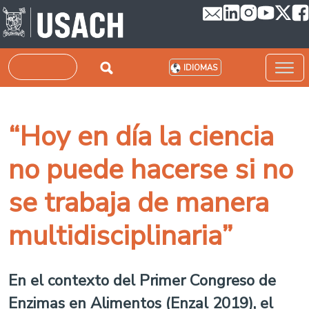
Pasar al contenido principal
Buscar
IDIOMAS
“Hoy en día la ciencia
no puede hacerse si no
se trabaja de manera
multidisciplinaria”
En el contexto del Primer Congreso de
Enzimas en Alimentos (Enzal 2019), el