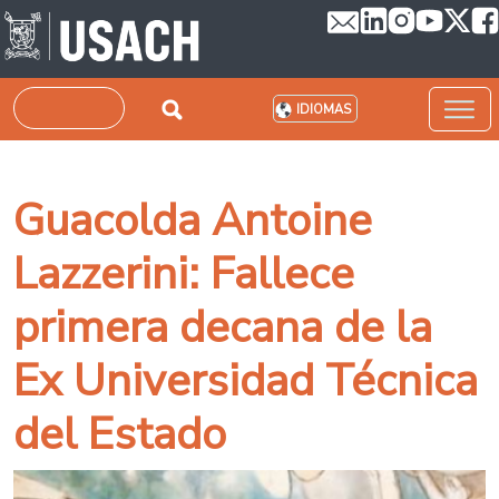
Pasar al contenido principal
Buscar
IDIOMAS
Guacolda Antoine
Lazzerini: Fallece
primera decana de la
Ex Universidad Técnica
del Estado