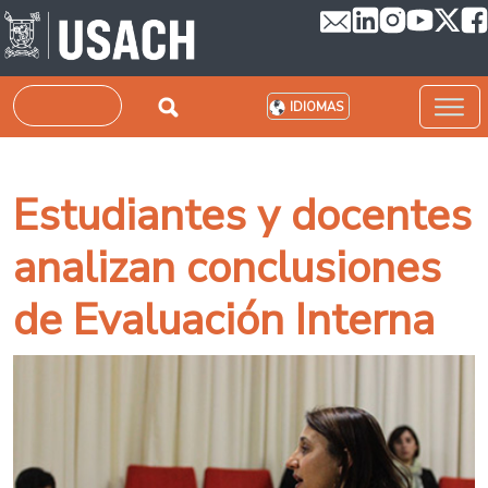
Pasar al contenido principal
Buscar
IDIOMAS
Estudiantes y docentes
analizan conclusiones
de Evaluación Interna