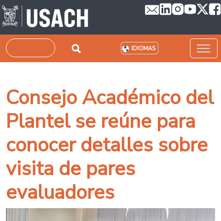
Pasar al contenido principal
Buscar
IDIOMAS
Consejo Académico del
Plantel se reúne para
conocer detalles sobre
visita de pares
evaluadores