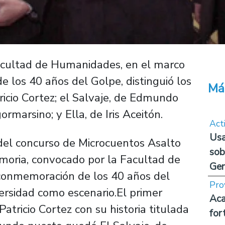
acultad de Humanidades, en el marco
los 40 años del Golpe, distinguió los
Má
ricio Cortez; el Salvaje, de Edmundo
rmarsino; y Ella, de Iris Aceitón.
Act
Usa
 del concurso de Microcuentos Asalto
sob
emoria, convocado por la Facultad de
Ge
conmemoración de los 40 años del
Pro
ersidad como escenario.El primer
Aca
atricio Cortez con su historia titulada
for