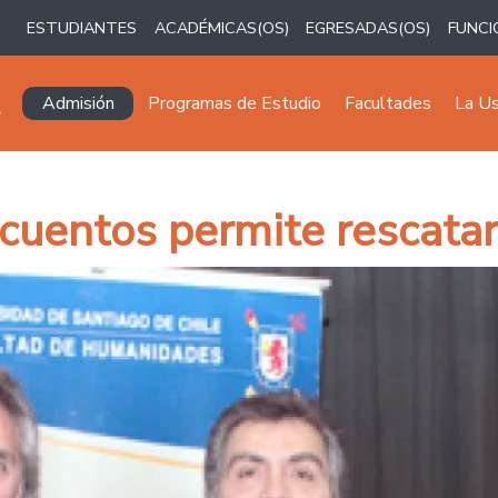
ESTUDIANTES
ACADÉMICAS(OS)
EGRESADAS(OS)
FUNCI
Navegación principal
Admisión
Programas de Estudio
Facultades
La U
cuentos permite rescatar