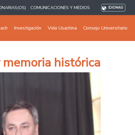
ONARIAS(OS)
COMUNICACIONES Y MEDIOS
IDIOMAS
sach
Investigación
Vida Usachina
Consejo Universitario
 memoria histórica