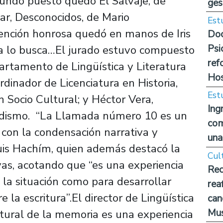
undo puesto quedó El Salvaje, de
ges
ar, Desconocidos, de Mario
Est
ención honrosa quedó en manos de Iris
Doc
Psi
vía lo busca…El jurado estuvo compuesto
ref
artamento de Lingüística y Literatura
Hos
rdinador de Licenciatura en Historia,
Est
 Socio Cultural; y Héctor Vera,
Ing
odismo. “La Llamada número 10 es un
com
con la condensación narrativa y
una
Luis Hachím, quien además destacó la
Cul
tivas, acotando que “es una experiencia
Rec
a la situación como para desarrollar
rea
 la escritura”.El director de Lingüística
can
Mus
ltural de la memoria es una experiencia