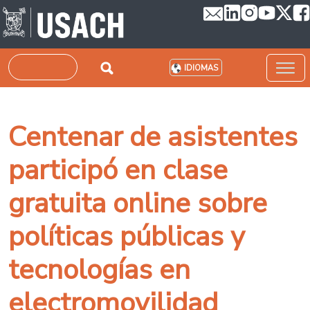
Pasar al contenido principal
Buscar
IDIOMAS
Centenar de asistentes
participó en clase
gratuita online sobre
políticas públicas y
tecnologías en
electromovilidad