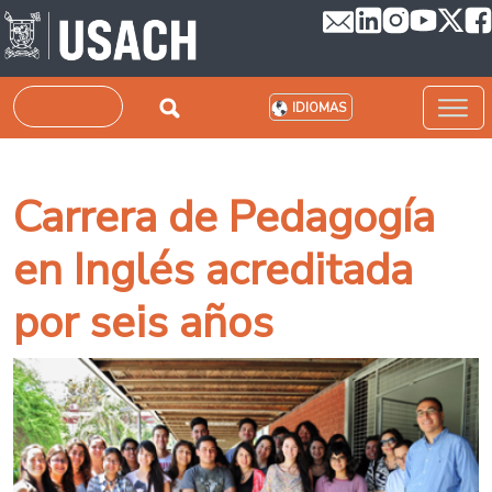
Pasar al contenido principal
Buscar
IDIOMAS
Carrera de Pedagogía
en Inglés acreditada
por seis años