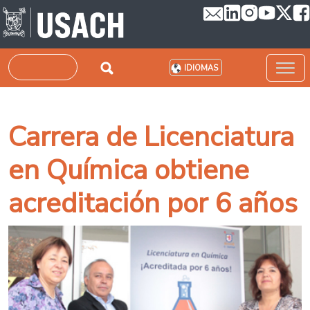
Pasar al contenido principal
Buscar
IDIOMAS
Carrera de Licenciatura
en Química obtiene
acreditación por 6 años