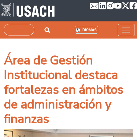
Pasar al contenido principal
Buscar
IDIOMAS
Área de Gestión
Institucional destaca
fortalezas en ámbitos
de administración y
finanzas